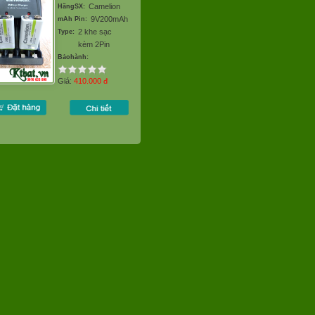
Camelion
HãngSX:
9V200mAh
mAh Pin:
2 khe sạc
Type:
kèm 2Pin
Bảohành:
Giá:
410.000
đ