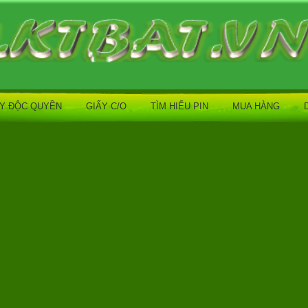
́Y ĐỘC QUYỀN
GIẤY C/O
TÌM HIỂU PIN
MUA HÀNG
D