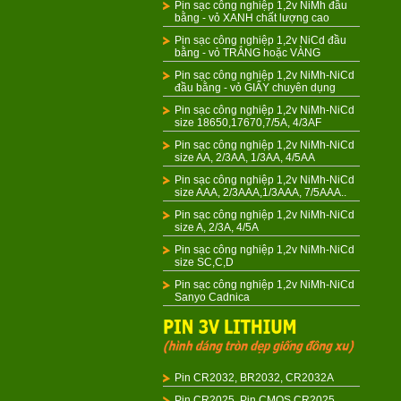
Pin sạc công nghiệp 1,2v NiMh đầu
bằng - vỏ XANH chất lượng cao
Pin sạc công nghiệp 1,2v NiCd đầu
bằng - vỏ TRẮNG hoặc VÀNG
Pin sạc công nghiệp 1,2v NiMh-NiCd
đầu bằng - vỏ GIẤY chuyên dụng
Pin sạc công nghiệp 1,2v NiMh-NiCd
size 18650,17670,7/5A, 4/3AF
Pin sạc công nghiệp 1,2v NiMh-NiCd
size AA, 2/3AA, 1/3AA, 4/5AA
Pin sạc công nghiệp 1,2v NiMh-NiCd
size AAA, 2/3AAA,1/3AAA, 7/5AAA..
Pin sạc công nghiệp 1,2v NiMh-NiCd
size A, 2/3A, 4/5A
Pin sạc công nghiệp 1,2v NiMh-NiCd
size SC,C,D
Pin sạc công nghiệp 1,2v NiMh-NiCd
Sanyo Cadnica
Pin CR2032, BR2032, CR2032A
Pin CR2025, Pin CMOS CR2025