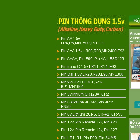
Bộ
Ansma
2 kèm
Pin AA 1.5v
(9v 
LR6,R6,MN1500,E91,L91
Pin AAA 1.5v LR03,R03,MN2400,E92
Pin AAAA, Pin E96, Pin 4A, LR8D425
Pin trung C 1.5v LR14, R14, E93
Pin Đại 1.5v LR20,R20,E95,MN1300
Pin 9v 6F22,6LR61,522-
BP1,MN1604
Pin 3v lithium CR123A, CR2
Pin 6 Alkaline 4LR44, Pin 4R25
EN59
Pin 6v Lithium 2CR5, CR-P2, CR-V3
Pin 12v, Pin Remote 12v, Pin A23
Bộ s
9V200
Pin 12v, Pin Remote 12v, Pin A27
9V20
Pin LR1, R1, Pin E90, Pin SUM5