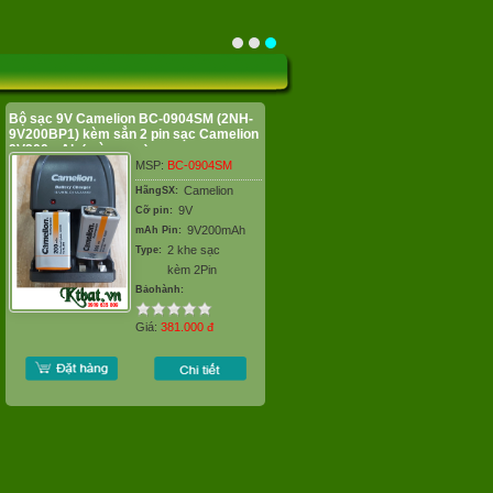
Bộ sạc 9V Camelion BC-0904SM (2NH-
9V200BP1) kèm sẳn 2 pin sạc Camelion
9V200mAh (màu cam)
MSP:
BC-0904SM
Camelion
HãngSX:
9V
Cỡ pin:
9V200mAh
mAh Pin:
2 khe sạc
Type:
kèm 2Pin
Bảohành:
Giá:
381.000
đ