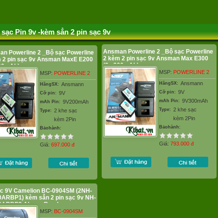
 sạc Pin 9v -kèm sẳn 2 pin sạc 9v
Ansman Powerline 2 _Bộ sạc Powerline
n Powerline 2 _Bộ sạc Powerline
2 kèm 2 pin sạc 9v Ansman Max E300
 2 pin sạc 9v Ansman MaxE E200
(9v 300mAh)
200mAh)
MSP:
POWERLINE 2
MSP:
POWERLINE 2
Ansmann
HãngSX:
Ansmann
HãngSX:
9V
Cỡ pin:
9V
Cỡ pin:
9V300mAh
mAh Pin:
9V200mAh
mAh Pin:
2 khe sạc
Type:
2 khe sạc
Type:
kèm 2Pin
kèm 2Pin
Bảohành:
Bảohành:
Giá:
793.000
đ
Giá:
697.000
đ
ạc 9V Camelion BC-0904SM (2NH-
ARBP1) kèm sẳn 2 pin sạc 9v NH-
0ARBP2 AlwaysReady
MSP:
BC-0904SM