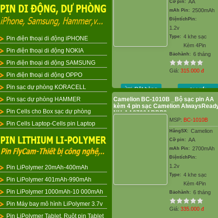
AA
Cỡ pin:
2500mAh
mAh Pin:
ĐiệntíchPin:
1.2v
4 khe sạc
Type:
Pin điện thoại di động iPHONE
Kèm 4Pin
Pin điện thoại di động NOKIA
6 tháng
Bảohành:
Pin điện thoại di động SAMSUNG
Giá:
315.000
đ
Pin điện thoại di động OPPO
Pin sạc dự phòng KORACELL
Pin sạc dự phòng HAMMER
Camelion BC-1010B _Bộ sạc pin AA
kèm 4 pin sạc Camelion AlwaysRead
Pin Cells cho Box sạc dự phòng
NH-AA2700ARBP2
MSP:
BC-1010B
Pin Cells Laptop-Cells pin Laptop
Camelion
HãngSX:
AA
Cỡ pin:
2700mAh
mAh Pin:
ĐiệntíchPin:
1.2v
Pin LiPolymer 20mAh-400mAh
4 khe sạc
Type:
Pin LiPolymer 401mAh-990mAh
Kèm 4Pin
Pin LiPolymer 1000mAh-10 000mAh
6 tháng
Bảohành:
Pin Máy bay mô hình LiPolymer 3.7v
Giá:
335.000
đ
Pin LiPolymer Tablet, Ruột pin Tablet