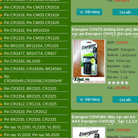
Giá:
185.000
đ
Pin CR2016, Pin CMOS CR2016
Pin CR1616, Pin CMOS CR1616
Pin CR1620, Pin CMOS CR1620
Energizer CHVC5 (không kèm pin), M
Pin CR1632, Pin BR1632A
sạc pin Energizer CHVC5 (04 rảnh-sạ
Pin CR1220, Pin CMOS CR1220
đến 4 pin AA &AAA), có cổng sạc US
MSP:
CHVC5
Pin BR1225, BR1225A, CR1225
Energizer
HãngSX:
Pin CR2477, BR2477A, CR927
LiênDoanh
Xuất xứ:
4 khe sạc
Pin CR2430, ML2430
Type:
1năm
Bảohành:
Pin CR2450, CR2450N, BR2450A
Còn hàng
T.Trạng:
Pin
1 cái
Giá cho:
CR2450HR,CR2050B,CR2050HR
Giá:
215.000
đ
Pin CR3032, BR2320, CR2320
Pin CR2354, BR2325, CR2325
Pin CR2412, CR1216, CR1025
Pin CR2020, Pin CR2012
Energizer CHVCM4; Máy sạc pin AA-
Pin BR2330, CR2330, CR2335
AAA Energizer CHVCM4 _Sạc 1,2,3,4
pin (Không kèm pin) |Mẫu mới
Pin sạc VL2330, VL2320, VL3032
MSP:
CHVCM4
Pin sạc VL2020, Pin sạc ML2020
Energizer
HãngSX: