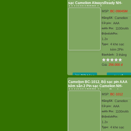
sạc Camelion AlwaysReady NH-
AAA1100ARBP2 1.2v
MSP:
BC-0904SM
Camelion
HãngSX:
AAA
Cỡ pin:
1100mAh
mAh Pin:
ĐiệntíchPin:
1.2v
4 khe sạc
Type:
kèm 2Pin
3 tháng
Bảohành:
Giá:
256.000
đ
Camelion BC-1012, Bộ sạc pin AAA
kèm sẵn 2 Pin sạc Camelion NH-
AAA1100ARBP2 AlwaysReady
MSP:
BC-1012
Camelion
HãngSX:
AAA
Cỡ pin:
1100mAh
mAh Pin:
ĐiệntíchPin:
1.2v
4 khe sạc
Type: