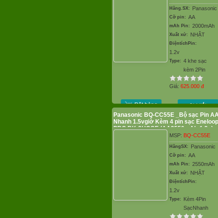
Panasonic
Hãng.SX:
AA
Cỡ pin:
2000mAh
mAh Pin:
NHẬT
Xuất xứ:
ĐiệntíchPin:
1.2v
4 khe sạc
Type:
kèm 2Pin
Giá:
625.000
đ
Panasonic BQ-CC55E _Bộ sạc Pin A
Nhanh 1.5vgiờ Kèm 4 pin sạc Eneloo
PRO BK-3HCCE (AA2550mAh-1.2v)
MSP:
BQ-CC55E
Panasonic
HãngSX:
AA
Cỡ pin:
2550mAh
mAh Pin:
NHẬT
Xuất xứ:
ĐiệntíchPin:
1.2v
Kèm 4Pin
Type:
SạcNhanh