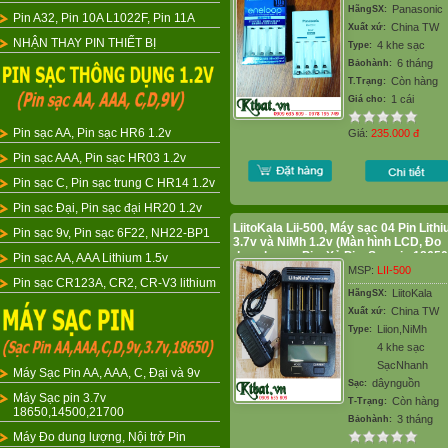
Panasonic
HãngSX:
Pin A32, Pin 10A L1022F, Pin 11A
China TW
Xuất xứ:
NHẬN THAY PIN THIẾT BỊ
4 khe sạc
Type:
6 tháng
Bảohành:
Còn hàng
T.Trạng:
1 cái
Giá cho:
Pin sạc AA, Pin sạc HR6 1.2v
Giá:
235.000
đ
Pin sạc AAA, Pin sạc HR03 1.2v
Pin sạc C, Pin sạc trung C HR14 1.2v
Pin sạc Đại, Pin sạc đại HR20 1.2v
LiitoKala Lii-500, Máy sạc 04 Pin Lith
Pin sạc 9v, Pin sạc 6F22, NH22-BP1
3.7v và NiMh 1.2v (Màn hình LCD, Đo
dung lượng Pin, Xả Pin, Sạc pin 18650
Pin sạc AA, AAA Lithium 1.5v
26650, 14500,..)
MSP:
LII-500
Pin sạc CR123A, CR2, CR-V3 lithium
LiitoKala
HãngSX:
China TW
Xuất xứ:
Liion,NiMh
Type:
4 khe sạc
SạcNhanh
Máy Sạc Pin AA, AAA, C, Đại và 9v
dâynguồn
Sạc:
Máy Sạc pin 3.7v
Còn hàng
T-Trạng:
18650,14500,21700
3 tháng
Bảohành:
Máy Đo dung lượng, Nội trở Pin