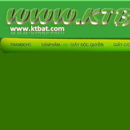
TRANGCHỦ
SẢNPHẨM
GIẤY ĐỘC QUYỀN
GIẤY C/