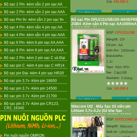
Giá:
445.000
đ
Bộ sạc 2 Pin -kèm sẳn 2 pin sạc AA
Bộ sạc 2 Pin -kèm sẳn 2 pin sạc AAA
Bộ sạc Pin 9v -kèm sẳn 2 pin sạc 9v
Bộ sạc Pin GPU211USB100-/40SEFR
2GB4 -Kèm sẳn 4 Pin sạc AA1000mA
Bộ sạc 4 Pin -kèm sẳn 4 pin sạc AA
& AAA400mAh
MSP:
GPU211USB
Bộ sạc 4 Pin -kèm sẳn 4 pin sạc AAA
GP
HãngSX:
Bộ sạc 6 Pin -kèm 6 pin sạc AA,AAA
AA
Cỡ pin:
Bộ sạc 8 Pin -kèm 8 pin sạc AA,AAA
1000mAh
mAh Pin:
ĐiệntíchPin:
Bộ sạc 2 Pin -kèm 2 pin sạc C và Đại
1.2v
Bộ sạc pin C -kèm 4 pin sạc C HR14
Kèm 4Pin
Type:
CápUSB
Bộ sạc pin Đại -kèm 4 pin sạc HR20
Sạc:
6 tháng
Bảohành:
Bộ sạc pin 3.7v -Kèm pin 18650
Bộ sạc pin 3.7v -Kèm pin 14500
Giá:
195.000
đ
Bộ sạc pin 3.7v -Kèm pin 21700
Bộ sạc pin 3.7v -Kèm pin CR123,
Nitecore Ul2 _Máy Sạc 02 viên pin
CR2, 16340
Lithium 3.7v-4.2v (02 khe Sạc
18650,14500, 16340, 21700, 26650,v...
Cổng sạc USB
MSP:
NITECORE U
Nitecore
HãngSX:
LiênDoanh
Xuất xứ:
Pin nuôi nguồn OMRON