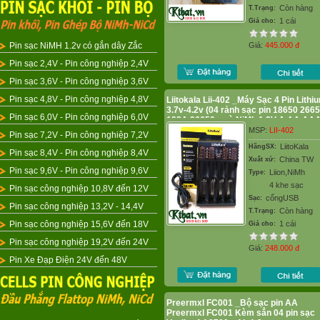
Còn hàng
T.Trạng:
1 cái
Giá cho:
Pin sạc NiMH 1.2v có gắn dây Zắc
Giá:
445.000
đ
Pin sạc 2,4V - Pin công nghiệp 2,4V
Pin sạc 3,6V - Pin công nghiệp 3,6V
Pin sạc 4,8V - Pin công nghiệp 4,8V
Liitokala Lii-402 _Máy Sạc 4 Pin Lithi
3.7v-4.2v (04 rảnh sạc pin 18650 266
Pin sạc 6,0V - Pin công nghiệp 6,0V
123A 26650,...và NiMh 1.2V A AA AAA
MSP:
LII-402
Pin sạc 7,2V - Pin công nghiệp 7,2V
LiitoKala
HãngSX:
Pin sạc 8,4V - Pin công nghiệp 8,4V
China TW
Xuất xứ:
Pin sạc 9,6V - Pin công nghiệp 9,6V
Liion,NiMh
Type:
4 khe sạc
Pin sạc công nghiệp 10,8V đến 12V
cổngUSB
Sạc:
Pin sạc công nghiệp 13,2V - 14,4V
Còn hàng
T.Trạng:
Pin sạc công nghiệp 15,6V đến 18V
1 cái
Giá cho:
Pin sạc công nghiệp 19,2V đến 24V
Giá:
248.000
đ
Pin Xe Đạp Điện 24V đến 48V
Preermxl FC001 _Bộ sạc pin AA
Preermxl FC001 Kèm sẳn 04 pin sạc