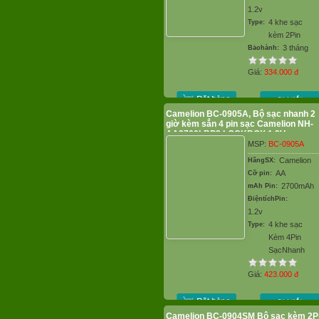
1.2v
4 khe sạc
Type:
kèm 2Pin
3 tháng
Bảohành:
Giá:
334.000
đ
Camelion BC-0905A, Bộ sạc nhanh 2
giờ kèm sẳn 4 pin sạc Camelion NH-
AA2700LBP2 LOCKBOX 1.2V
MSP:
BC-0905A
Camelion
HãngSX:
AA
Cỡ pin:
2700mAh
mAh Pin:
ĐiệntíchPin:
1.2v
4 khe sạc
Type:
Kèm 4Pin
SạcNhanh
Giá:
423.000
đ
Camelion BC-0904SM Bộ sạc kèm 2P