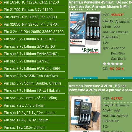
Pin 16340, ICR123A, ICR2, 14250
Ansman Powerline 4Smart _Bộ sạc 
sẳn 4 pin Sạc Ansman Mignon NiMh
Pin 21700, Pin sạc 3.7v 21700
AAA800mAh 1.2v
MSP:
4SMART
Pin 26650, Pin 20650, Pin 26800
Ansmann
HãngSX:
Pin 32650, Pin 32700, Pin LifeP04
AAA
Cỡ pin:
Pin 3.2v LifeP04 26650,32650,32700
800mAh
mAh Pin:
ĐiệntíchPin:
Pin sạc 3.7v Lithium NITECORE
1.2v
Pin sạc 3.7v Lithium SAMSUNG
4 khe sạc
Type:
Kèm 4Pin
Pin sạc 3.7v Lithium PANASONIC
SạcNhanh
Pin sạc 3.7v Lithium SANYO
Pin sạc 3.7v Lithium EVE và LISEN
Giá:
467.000
đ
Pin sạc 3.7v WASING và WưKKos
Pin sạc 3.7v Sofirn, Double, Ultrafire
Ansman Powerline 4.2Pro _Bộ sạc
Powerline 4.2Pro kèm 4 pin sạc Ans
Pin sạc 3.7v Lithium LG và Litokala
Mignon AAA800mAh 1.2v
Pin sạc 3.7v 18650 (có ZẮC cắm)
MSP:
4.2PRO
Pin sạc 7.2v, 7.4v Lithium
Ansmann
HãngSX:
AAA
Cỡ pin:
Pin sạc 10.8v, 11.1v, 12v Lithium
800mAh
mAh Pin:
Pin sạc 14.4v, 14.8v Lithium
ĐiệntíchPin:
1.2v
Pin sạc 18v, 18.5v Lithium
4 khe sạc
Type: