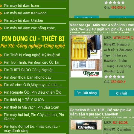
Pin máy bộ đàm Icom
Giá:
495.000
đ
Pin máy bộ đàm Kenwood
Pin máy bộ đàm Uniden
Nitecore Q4 _Máy sạc 4 viên Pin Lith
Pin máy bộ đàm các hãng khác,..
3v-3.7v-4.2v, tự ngắt khi pin đầy (sạc 
18650, 21700, 26650, 18350, 14500,
16340,..)
MSP:
NITECORE Q
Nitecore
HãngSX:
LiênDoanh
Xuất xứ:
Pin Thiết bị công nghệ, Kỹ thuật số
4 khe sạc
Type:
1năm
Bảohành:
Pin Trợ Thính, Pin điện cực Ốc Tai
Còn hàng
T.Trạng:
Pin THIẾT BỊ ĐO Công Nghiệp
1 cái
Giá cho:
Pin điện thoại bàn không dây
Giá:
359.000
đ
Pin đồ chơi Ô tô,Máy bay mô hình,...
Pin Remote Ôtô, Pin điều khiển Ôtô
Pin thiết bị Y TẾ Y KHOA
Pin thiết bị Mã vạch, Pin đầu Scan
Camelion BC-1010B _Bộ sạc pin AA
Kèm sẳn 4 pin sạc Camelion
Pin máy hút bụi; Pin Cây lau nhà; Pin
AlwaysReady NH-AA2500ARBP2 -1.
iRobot
MSP:
BC-1010B
Pin tông đơ hớt tóc - máy cạo râu -
Camelion
HãngSX:
máy đánh răng