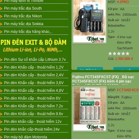
Pin máy định vị Trimble
MSP:
4.2PRO
Pin máy trắc địa South
AA
Cỡ pin:
2450mAh
mAh Pin:
Pin máy trắc địa Nikon
NHẬT
Xuất xứ:
Pin máy trắc địa Sokkia
ĐiệntíchPin:
Pin máy trắc địa hãng khác,..
1.2v
4 khe sạc
Type:
Kèm 4Pin
SạcNhanh
Giá:
1.360.000
đ
Pin đèn Sự cố khẩn cấp Lithium 3.7v
Pin đèn Khẩn cấp - thoát hiểm 1,2V
Pin đèn Khẩn cấp - thoát hiểm 2,4V
Fujitsu FCT345FXCST (FX) _Bộ sạc
FCT345FXCST (FX) kèm 4 pin sạc
Pin đèn Khẩn cấp - thoát hiểm 3,6V
Fujitsu HR-3UTC (AA1900mAh)
MSP:
FCT345FXCS
Pin đèn Khẩn cấp - thoát hiểm 4,8V
Fujitsu
HãngSX:
Pin đèn Khẩn cấp - thoát hiểm 6V
AA
Cỡ pin:
Pin đèn Khẩn cấp - thoát hiểm 7.2v
2000mAh
mAh Pin:
Pin đèn Khẩn cấp - thoát hiểm 9.6v
NHẬT
Xuất xứ:
ĐiệntíchPin:
Pin đèn khẩn cấp - thoát hiểm 12v
1.2v
Pin đèn khẩn cấp-thoát hiểm 24v
4 khe sạc
Type:
Kèm 4Pin
Pin máy bộ đàm Motorola