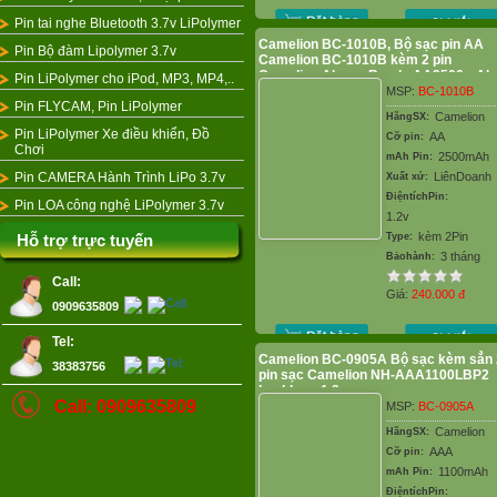
Pin tai nghe Bluetooth 3.7v LiPolymer
Camelion BC-1010B, Bộ sạc pin AA
Pin Bộ đàm Lipolymer 3.7v
Camelion BC-1010B kèm 2 pin
Camelion AlwaysReady AA2500mAh
Pin LiPolymer cho iPod, MP3, MP4,..
1.2v
MSP:
BC-1010B
Pin FLYCAM, Pin LiPolymer
Camelion
HãngSX:
Pin LiPolymer Xe điều khiển, Đồ
AA
Cỡ pin:
Chơi
2500mAh
mAh Pin:
Pin CAMERA Hành Trình LiPo 3.7v
LiênDoanh
Xuất xứ:
ĐiệntíchPin:
Pin LOA công nghệ LiPolymer 3.7v
1.2v
kèm 2Pin
Hỗ trợ trực tuyến
Type:
3 tháng
Bảohành:
Call:
Giá:
240.000
đ
0909635809
Tel:
Camelion BC-0905A Bộ sạc kèm sẳn 
38383756
pin sạc Camelion NH-AAA1100LBP2
Lockbox -1.2v
Call: 0909635809
MSP:
BC-0905A
Camelion
HãngSX:
AAA
Cỡ pin:
1100mAh
mAh Pin:
ĐiệntíchPin: