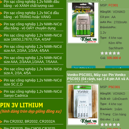
Voniko AA2700mAh 1.2v
Pin sạc công nghiệp 1,2v NiMh đầu
MSP:
FC001
bằng - vỏ XANH chất lượng cao
VONIKO
HãngSX:
Pin sạc công nghiệp 1,2v NiCd đầu
bằng - vỏ TRẮNG hoặc VÀNG
AA
Cỡ pin:
2700mAh
mAh Pin:
Pin sạc công nghiệp 1,2v NiMh-NiCd
ĐiệntíchPin:
đầu bằng - vỏ GIẤY chuyên dụng
1.2v
Pin sạc công nghiệp 1,2v NiMh-NiCd
4 khe sạc
Type:
size 18650,17670,7/5A, 4/3AF
Kèm 4Pin
Pin sạc công nghiệp 1,2v NiMh-NiCd
SạcNhanh
size AA, 2/3AA, 1/3AA, 4/5AA
Pin sạc công nghiệp 1,2v NiMh-NiCd
Giá:
335.000
đ
size AAA, 2/3AAA,1/3AAA, 7/5AAA..
Pin sạc công nghiệp 1,2v NiMh-NiCd
size A, 2/3A, 4/5A
Voniko PSC001, Máy sạc Pin Voniko
PSC001 (04 rảnh, sạc 2-4 pin AA và 
Pin sạc công nghiệp 1,2v NiMh-NiCd
|Bảo hành 01 năm
size SC,C,D
MSP:
PSC001
Pin sạc công nghiệp 1,2v NiMh-NiCd
VONIKO
HãngSX:
Sanyo Cadnica
LiênDoanh
Xuất xứ:
4 khe sạc
Type:
1năm
Bảohành:
Còn hàng
T.Trạng:
1 cái
Giá cho:
Pin CR2032, BR2032, CR2032A
Pin CR2025, Pin CMOS CR2025