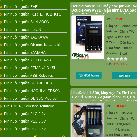
DoublePow K98B, Máy sạc pin AA, A
Pin nuôi nguồn EVE
DoublePow K98B (Màn hình LCD, Sạc
Pin nuôi nguồn FORTE, HCB, KTS
được 2-4 pin, Tự Ngắt khi pin đầy)
MSP:
K98B
Pin nuôi nguồn SUNMOON
DoublePow
HãngSX:
Pin nuôi nguồn LISUN
China TW
Xuất xứ:
Pin nuôi nguồn YASKAWA
4 khe sạc
Type:
Còn hàng
T-Trạng:
Pin nuôi nguồn Okuma, Kawasaki
3 tháng
Bảohành:
Pin nuôi nguồn YAMAHA
1 cái
Giá cho:
Pin nuôi nguồn YOKOGAWA
Giá:
195.000
đ
Pin nuôi nguồn EEMB và DKSLL
Pin nuôi nguồn ABB Robotics
Pin nuôi nguồn SCHNEIDER
Pin nuôi nguồn NACHI và EPSON
LiitoKala Lii-500, Máy sạc 04 Pin Lith
3.7v và NiMh 1.2v (Màn hình LCD, Đo
Pin nuôi nguồn DENSO Modicon
dung lượng Pin, Xả Pin, Sạc pin 18650
26650, 14500,..)
Pin TIMER, Keyence, Mitutoyo
MSP:
LII-500
LiitoKala
HãngSX:
Pin nuôi nguồn PLC 6.0v
China TW
Xuất xứ:
Pin nuôi nguồn PLC 3.0v
Liion,NiMh
Type:
Pin nuôi nguồn PLC 3.6v
4 khe sạc
3 tháng
Bảohành: