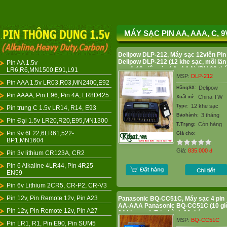
MÁY SẠC PIN AA, AAA, C, 9V,
Delipow DLP-212, Máy sạc 12viên Pin
Delipow DLP-212 (12 khe sạc, mỗi lần
Pin AA 1.5v
sạc 1-12 viên pin AA, AAA) /BH 03 th
LR6,R6,MN1500,E91,L91
MSP:
DLP-212
Pin AAA 1.5v LR03,R03,MN2400,E92
Delipow
HãngSX:
Pin AAAA, Pin E96, Pin 4A, LR8D425
China TW
Xuất xứ:
12 khe sạc
Type:
Pin trung C 1.5v LR14, R14, E93
3 tháng
Bảohành:
Pin Đại 1.5v LR20,R20,E95,MN1300
Còn hàng
T.Trạng:
Pin 9v 6F22,6LR61,522-
Giá cho:
BP1,MN1604
Giá:
835.000
đ
Pin 3v lithium CR123A, CR2
Pin 6 Alkaline 4LR44, Pin 4R25
EN59
Pin 6v Lithium 2CR5, CR-P2, CR-V3
Pin 12v, Pin Remote 12v, Pin A23
Panasonic BQ-CC51C, Máy sạc 4 pin
AA-AAA Panasonic BQ-CC51C (10 gi
Pin 12v, Pin Remote 12v, Pin A27
04 khe sạc) /Bảo hành 06 tháng
MSP:
BQ-CC51C
Pin LR1, R1, Pin E90, Pin SUM5