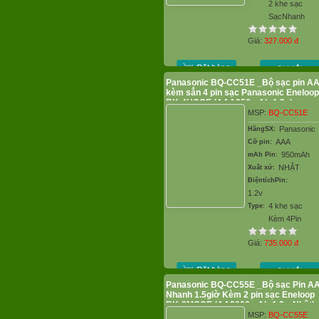
2 khe sạc
SạcNhanh
Giá:
327.000
đ
Panasonic BQ-CC51E _Bộ sạc pin A
kèm sẳn 4 pin sạc Panasonic Eneloop
BK-4HCCE (AAA950mAh-1.2v)
MSP:
BQ-CC51E
Panasonic
HãngSX:
AAA
Cỡ pin:
950mAh
mAh Pin:
NHẬT
Xuất xứ:
ĐiệntíchPin:
1.2v
4 khe sạc
Type:
Kèm 4Pin
Giá:
735.000
đ
Panasonic BQ-CC55E _Bộ sạc Pin A
Nhanh 1.5giờ Kèm 2 pin sạc Eneloop
BK-3MCCE (AA2000mAh-1.2v, Nhật)
MSP:
BQ-CC55E