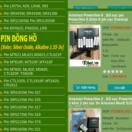
Pin LR754, AG5, LR48, 393
Pin SR44SW, SR43SW, SR41SW
Ansman Powerline 8 _Bộ sạc pin
Powerline 8 (kèm 8 pin sạc Eneloop
Pin SR1130SW, Pin SR1120SW
AA2000mAh 1.2v_Made in Japan)
MSP:
POWERLINE 
Pin EPX625, PX625A, LR9
AA
Cỡ pin:
2000mAh
mAh Pin:
ĐiệntíchPin:
1.2v
Pin MT621,ML621,MS621,CTL621F
8 khe sạc
Type:
Kèm 8Pin
Pin MT616F, MT516F, MT416F
SạcNhanh
Pin MT920, ML920, MS920,
CTL920F, TS920E
Giá:
1.348.000
đ
Pin CTL1025, CTL1616F, MT1620,
CR1612
Pin SR416SW, Pin 337
Ansman Powerline 2 _Bộ sạc Powerli
Pin SR512SW, Pin 335
2 kèm 2 pin sạc 9v Ansman MaxE E2
Pin SR516SW, Pin 317
(9v 200mAh)
MSP:
POWERLINE 
Pin SR527SW, Pin 319
Ansmann
HãngSX:
Pin SR521SW, Pin 379
9V
Cỡ pin:
9V200mAh
Pin SR616SW, Pin 321
mAh Pin: