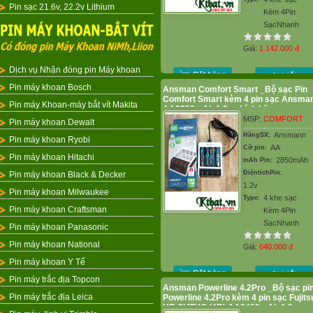
Pin sạc 21.6v, 22.2v Lithium
Kèm 4Pin
SạcNhanh
Giá:
1.142.000
đ
Dịch vụ Nhận đóng pin Máy khoan
Pin máy khoan Bosch
Ansman Comfort Smart _Bộ sạc Pin
Comfort Smart kèm 4 pin sạc Ansma
Pin máy Khoan-máy bắt vít Makita
AA2850mAh 1.2v chính hãng
MSP:
COMFORT
Pin máy khoan Dewalt
Ansmann
HãngSX:
Pin máy khoan Ryobi
AA
Cỡ pin:
Pin máy khoan Hitachi
2850mAh
mAh Pin:
ĐiệntíchPin:
Pin máy khoan Black & Decker
1.2v
Pin máy khoan Milwaukee
4 khe sạc
Type:
Pin máy khoan Craftsman
Kèm 4Pin
SạcNhanh
Pin máy khoan Panasonic
Pin máy khoan National
Giá:
640.000
đ
Pin máy khoan Y Tế
Pin máy trắc địa Topcon
Ansman Powerline 4.2Pro _Bộ sạc pi
Pin máy trắc địa Leica
Powerline 4.2Pro kèm 4 pin sạc Fujits
HR-3UTHC (4B) AA2450mAh 1.2v