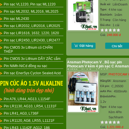
Pin sạc VL1220, Pin sạc ML1220
LiênDoanh
Xuất xứ:
4 khe sạc
Type:
Pin sạc ML2032, ML2016, ML2025
1năm
Bảohành:
Pin sạc ML2430
Còn hàng
T.Trạng:
1 cái
Giá cho:
Pin sạc LIR2032, LIR2016, LIR2025
Pin sạc LIR1616, 1632, 1220, 1620
Giá:
248.000
đ
Pin sạc LIR2450, LIR2430, LIR2477
Pin CMOS 3v Lithium có CHÂN
THÉP
Pin CMOS 3v Lithium DÂY ZẮC cắm
Ansman Photocam V _Bộ sạc pin
Pin NiMh-NiCd đồng xu sạc
Photocam V kèm 4 pin sạc C Ansman
C4500mAh 1.2v chính hãng
Pin sạc EnerSys Cyclon Sealed Acid
MSP:
PHOTOCAM 
Ansmann
HãngSX:
C,26500
Cỡ pin:
4500mAh
mAh Pin:
ĐiệntíchPin:
Pin A76, LR44, AG13, L1154F
1.2v
Pin LR1130, AG10, LR54, L1131F
4 khe sạc
Type:
Kèm 4Pin
Pin LR41, AG3, L736F
SạcNhanh
Pin LR1120, AG8, LR55, L1121F
Giá:
1.221.000
đ
Pin LR43, L1142F, AG12, 186