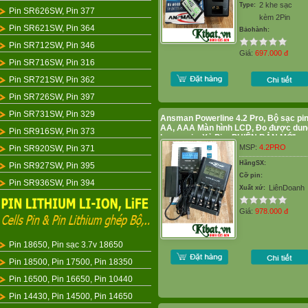
2 khe sạc
Type:
Pin SR626SW, Pin 377
kèm 2Pin
Pin SR621SW, Pin 364
Bảohành:
Pin SR712SW, Pin 346
Giá:
697.000
đ
Pin SR716SW, Pin 316
Pin SR721SW, Pin 362
Pin SR726SW, Pin 397
Pin SR731SW, Pin 329
Ansman Powerline 4.2 Pro, Bộ sạc pi
AA, AAA Màn hình LCD, Đo được dun
Pin SR916SW, Pin 373
lượng pin, Xả Pin_PHIÊN BẢN MỚI
MSP:
4.2PRO
Pin SR920SW, Pin 371
HãngSX:
Pin SR927SW, Pin 395
Cỡ pin:
Pin SR936SW, Pin 394
LiênDoanh
Xuất xứ:
Giá:
978.000
đ
Pin 18650, Pin sạc 3.7v 18650
Pin 18500, Pin 17500, Pin 18350
Pin 16500, Pin 16650, Pin 10440
Pin 14430, Pin 14500, Pin 14650