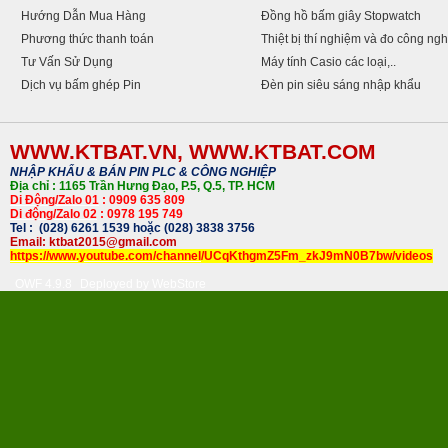
Hướng Dẫn Mua Hàng
Đồng hồ bấm giây Stopwatch
Phương thức thanh toán
Thiệt bị thí nghiệm và đo công ngh
Tư Vấn Sử Dụng
Máy tính Casio các loại,..
Dịch vụ bấm ghép Pin
Đèn pin siêu sáng nhập khẩu
WWW.KTBAT.VN, WWW.KTBAT.COM
NHẬP KHẨU & BÁN PIN PLC & CÔNG NGHIỆP
Địa chỉ : 1165 Trần Hưng Đạo, P.5, Q.5, TP. HCM
Di Động/Zalo 01
: 0909 635 809
Di động/Zalo 02
: 0978 195 749
Tel : (028) 6261 1539 hoặc (028) 3838 3756
Email: ktbat2015@gmail.com
https://www.youtube.com/channel
/UCqKthgmZ5Fm_zkJ9mN0B7bw/videos
OWF 4.9.8
Deployed by
WebStore