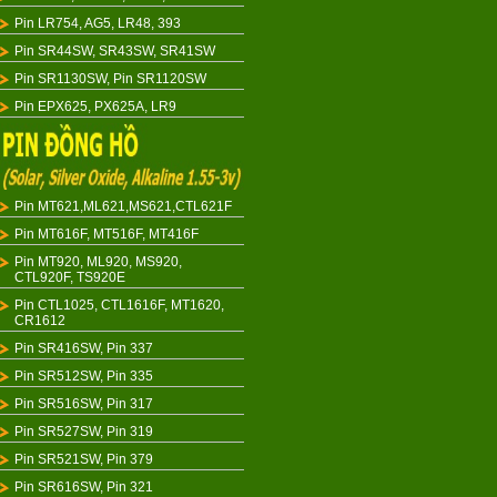
Pin LR754, AG5, LR48, 393
Pin SR44SW, SR43SW, SR41SW
Pin SR1130SW, Pin SR1120SW
Pin EPX625, PX625A, LR9
Pin MT621,ML621,MS621,CTL621F
Pin MT616F, MT516F, MT416F
Pin MT920, ML920, MS920,
CTL920F, TS920E
Pin CTL1025, CTL1616F, MT1620,
CR1612
Pin SR416SW, Pin 337
Pin SR512SW, Pin 335
Pin SR516SW, Pin 317
Pin SR527SW, Pin 319
Pin SR521SW, Pin 379
Pin SR616SW, Pin 321