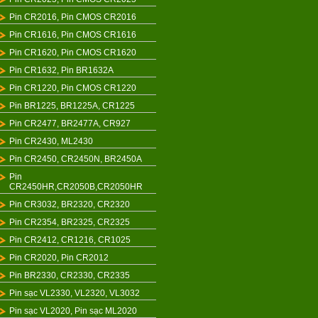
Pin CR2016, Pin CMOS CR2016
Pin CR1616, Pin CMOS CR1616
Pin CR1620, Pin CMOS CR1620
Pin CR1632, Pin BR1632A
Pin CR1220, Pin CMOS CR1220
Pin BR1225, BR1225A, CR1225
Pin CR2477, BR2477A, CR927
Pin CR2430, ML2430
Pin CR2450, CR2450N, BR2450A
Pin
CR2450HR,CR2050B,CR2050HR
Pin CR3032, BR2320, CR2320
Pin CR2354, BR2325, CR2325
Pin CR2412, CR1216, CR1025
Pin CR2020, Pin CR2012
Pin BR2330, CR2330, CR2335
Pin sạc VL2330, VL2320, VL3032
Pin sạc VL2020, Pin sạc ML2020