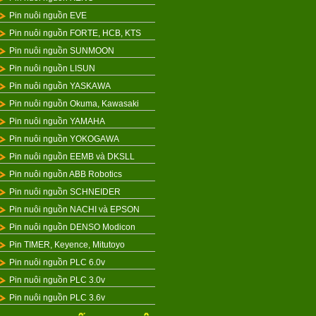
Pin nuôi nguồn EVE
Pin nuôi nguồn FORTE, HCB, KTS
Pin nuôi nguồn SUNMOON
Pin nuôi nguồn LISUN
Pin nuôi nguồn YASKAWA
Pin nuôi nguồn Okuma, Kawasaki
Pin nuôi nguồn YAMAHA
Pin nuôi nguồn YOKOGAWA
Pin nuôi nguồn EEMB và DKSLL
Pin nuôi nguồn ABB Robotics
Pin nuôi nguồn SCHNEIDER
Pin nuôi nguồn NACHI và EPSON
Pin nuôi nguồn DENSO Modicon
Pin TIMER, Keyence, Mitutoyo
Pin nuôi nguồn PLC 6.0v
Pin nuôi nguồn PLC 3.0v
Pin nuôi nguồn PLC 3.6v