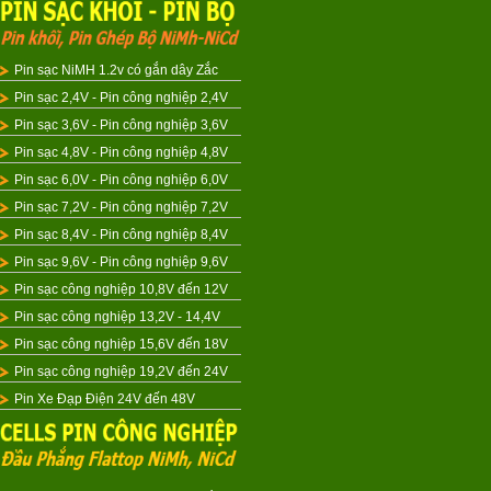
Pin sạc NiMH 1.2v có gắn dây Zắc
Pin sạc 2,4V - Pin công nghiệp 2,4V
Pin sạc 3,6V - Pin công nghiệp 3,6V
Pin sạc 4,8V - Pin công nghiệp 4,8V
Pin sạc 6,0V - Pin công nghiệp 6,0V
Pin sạc 7,2V - Pin công nghiệp 7,2V
Pin sạc 8,4V - Pin công nghiệp 8,4V
Pin sạc 9,6V - Pin công nghiệp 9,6V
Pin sạc công nghiệp 10,8V đến 12V
Pin sạc công nghiệp 13,2V - 14,4V
Pin sạc công nghiệp 15,6V đến 18V
Pin sạc công nghiệp 19,2V đến 24V
Pin Xe Đạp Điện 24V đến 48V