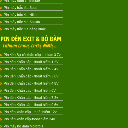
Pin máy định vị Trimble
Pin máy trắc địa South
Pin máy trắc địa Nikon
Pin máy trắc địa Sokkia
Pin máy trắc địa hãng khác,..
Pin đèn Sự cố khẩn cấp Lithium 3.7v
Pin đèn Khẩn cấp - thoát hiểm 1,2V
Pin đèn Khẩn cấp - thoát hiểm 2,4V
Pin đèn Khẩn cấp - thoát hiểm 3,6V
Pin đèn Khẩn cấp - thoát hiểm 4,8V
Pin đèn Khẩn cấp - thoát hiểm 6V
Pin đèn Khẩn cấp - thoát hiểm 7.2v
Pin đèn Khẩn cấp - thoát hiểm 9.6v
Pin đèn khẩn cấp - thoát hiểm 12v
Pin đèn khẩn cấp-thoát hiểm 24v
Pin máy bộ đàm Motorola