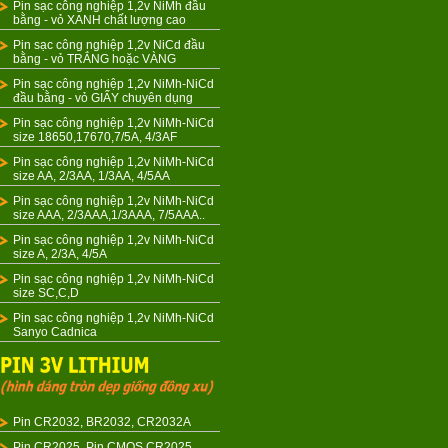
Pin sạc công nghiệp 1,2v NiMh đầu
bằng - vỏ XANH chất lượng cao
Pin sạc công nghiệp 1,2v NiCd đầu
bằng - vỏ TRẮNG hoặc VÀNG
Pin sạc công nghiệp 1,2v NiMh-NiCd
đầu bằng - vỏ GIẤY chuyên dụng
Pin sạc công nghiệp 1,2v NiMh-NiCd
size 18650,17670,7/5A, 4/3AF
Pin sạc công nghiệp 1,2v NiMh-NiCd
size AA, 2/3AA, 1/3AA, 4/5AA
Pin sạc công nghiệp 1,2v NiMh-NiCd
size AAA, 2/3AAA,1/3AAA, 7/5AAA..
Pin sạc công nghiệp 1,2v NiMh-NiCd
size A, 2/3A, 4/5A
Pin sạc công nghiệp 1,2v NiMh-NiCd
size SC,C,D
Pin sạc công nghiệp 1,2v NiMh-NiCd
Sanyo Cadnica
Pin CR2032, BR2032, CR2032A
Pin CR2025, Pin CMOS CR2025