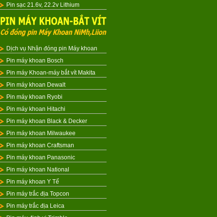
Pin sạc 21.6v, 22.2v Lithium
Dịch vụ Nhận đóng pin Máy khoan
Pin máy khoan Bosch
Pin máy Khoan-máy bắt vít Makita
Pin máy khoan Dewalt
Pin máy khoan Ryobi
Pin máy khoan Hitachi
Pin máy khoan Black & Decker
Pin máy khoan Milwaukee
Pin máy khoan Craftsman
Pin máy khoan Panasonic
Pin máy khoan National
Pin máy khoan Y Tế
Pin máy trắc địa Topcon
Pin máy trắc địa Leica