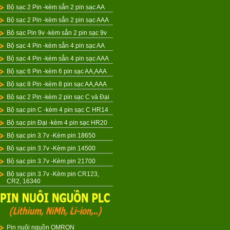
Bộ sạc 2 Pin -kèm sẳn 2 pin sạc AA
Bộ sạc 2 Pin -kèm sẳn 2 pin sạc AAA
Bộ sạc Pin 9v -kèm sẳn 2 pin sạc 9v
Bộ sạc 4 Pin -kèm sẳn 4 pin sạc AA
Bộ sạc 4 Pin -kèm sẳn 4 pin sạc AAA
Bộ sạc 6 Pin -kèm 6 pin sạc AA,AAA
Bộ sạc 8 Pin -kèm 8 pin sạc AA,AAA
Bộ sạc 2 Pin -kèm 2 pin sạc C và Đại
Bộ sạc pin C -kèm 4 pin sạc C HR14
Bộ sạc pin Đại -kèm 4 pin sạc HR20
Bộ sạc pin 3.7v -Kèm pin 18650
Bộ sạc pin 3.7v -Kèm pin 14500
Bộ sạc pin 3.7v -Kèm pin 21700
Bộ sạc pin 3.7v -Kèm pin CR123,
CR2, 16340
Pin nuôi nguồn OMRON